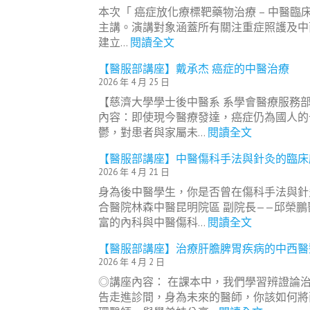
本次「 癌症放化療標靶藥物治療 – 中醫
主講。演講對象涵蓋所有關注重症照護及中
:
建立…
閱讀全文
【
【醫服部講座】戴承杰 癌症的中醫治療
學
2026 年 4 月 25 日
術
【慈濟大學學士後中醫系 系學會醫療服務部
部
內容：即使現今醫療發達，癌症仍為國人的
講
:
鬱，對患者與家屬未…
閱讀全文
座
【
】
【醫服部講座】中醫傷科手法與針灸的臨床
醫
癌
2026 年 4 月 21 日
服
症
身為後中醫學生，你是否曾在傷科手法與針
部
放
合醫院林森中醫昆明院區 副院長——邱榮
講
化
:
富的內科與中醫傷科…
閱讀全文
座
療
【
】
標
【醫服部講座】治療肝膽脾胃疾病的中西醫
醫
戴
靶
2026 年 4 月 2 日
服
承
藥
◎講座內容： 在課本中，我們學習辨證論
部
杰
物
告走進診間，身為未來的醫師，你該如何將
講
癌
治