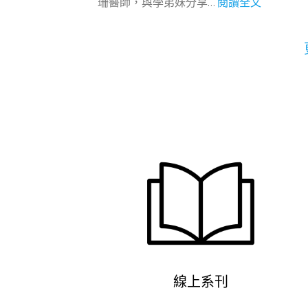
:
珊醫師，與學弟妹分享…
閱讀全文
座
症
療
【
】
的
–
醫
中
中
中
服
醫
醫
醫
部
傷
治
臨
講
科
療
床
座
手
實
】
法
證
治
與
療
針
肝
灸
膽
的
脾
臨
胃
床
疾
應
病
用
的
中
西
線上系刊
醫
整