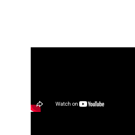
合
思
維