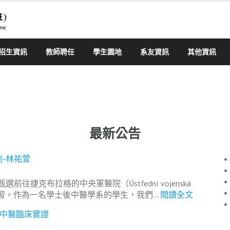
招生資訊
教師聘任
學生園地
系友資訊
其他資訊
最新公告
劃-林祐萱
往捷克布拉格的中央軍醫院（Ústřední vojenská
:
的臨床見習。作為一名學士後中醫學系的學生，我們…
閱讀全文
(
 中醫臨床實證
國
際