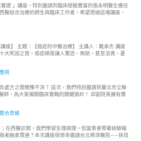
臨床實證 」講座，特別邀請到臨床經驗豐富的張永明醫生擔任
交
西醫結合治療的師生與臨床工作者，希望透過這場講座，
流
)
國
際
醫
講座】 主題：【癌症的中醫治療】 主講人：戴承杰 講座
學
十大死因之首，癌症總是讓人驚恐、無助，甚至沮喪、憂
生
聯
合
應用
會
S
灸處方之間猶豫不決？ 這次，我們特別邀請到臺北市立聯
C
鵬醫師，為大家揭開臨床實戰的關鍵面紗！ 邱副院長擁有豐
O
P
E
整合思維
交
換
治；在西醫診間，我們學習生理病理。但當患者帶著檢驗報
計
兩者融會貫通？本次講座很榮幸邀請台北慈濟醫院——徐培
劃