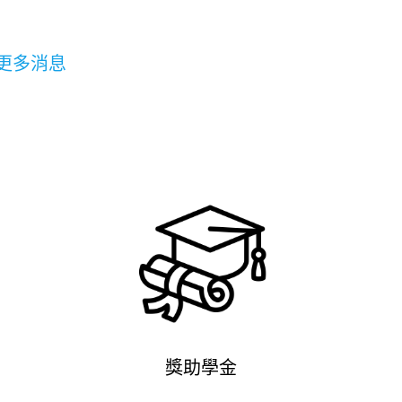
-
林
祐
更多消息
萱
獎助學金