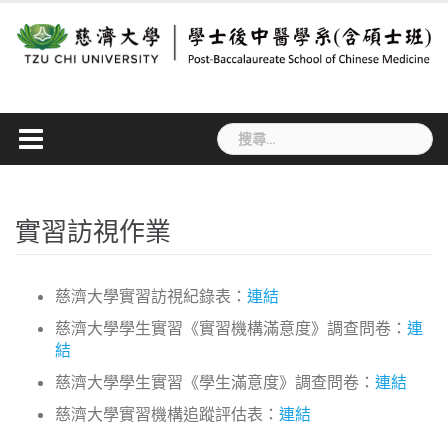
Skip
to
content
搜
尋
關
鍵
字:
實習訪視作業
慈濟大學實習訪視紀錄表：
連結
慈濟大學學生實習《實習機構滿意度》調查問卷：
連
結
慈濟大學學生實習《學生滿意度》調查問卷：
連結
慈濟大學實習機構追蹤評估表：
連結