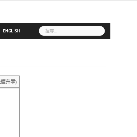
搜
ENGLISH
尋
關
鍵
字:
續升學)