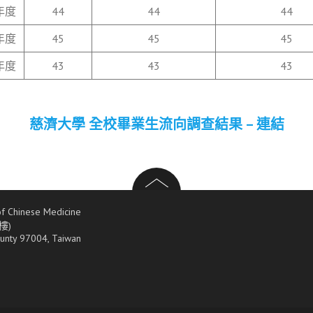
年度
44
44
44
年度
45
45
45
年度
43
43
43
慈濟大學 全校畢業生流向調查結果 – 連結
Chinese Medicine
樓)
ounty 97004, Taiwan