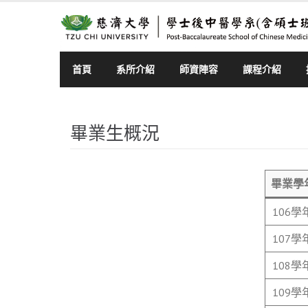
Skip
to
content
首頁
系所介紹
師資陣容
課程介紹
畢業生概況
畢業學
106學
107學
108學
109學