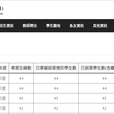
招生資訊
教師聘任
學生園地
系友資訊
其他資訊
年度
畢業生總數
已掌握就業情形學生數
已就業學生數(含繼
年度
44
44
44
年度
44
44
44
年度
43
43
43
年度
42
42
42