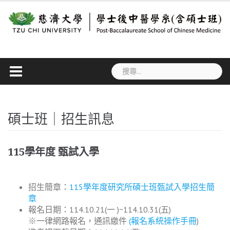
Skip
to
content
搜
尋
關
鍵
字:
碩士班｜招生訊息
115學年度 甄試入學
招生簡章：
115學年度研究所碩士班甄試入學招生簡
章
報名日期：114.10.21(一 )~114.10.31(五)
※一律網路報名，通訊繳件
(報名系統操作手冊
)